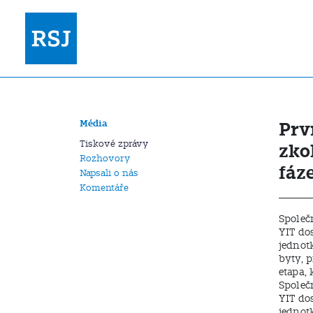
Média
Prv
Tiskové zprávy
zko
Rozhovory
fáz
Napsali o nás
Komentáře
Společ
YIT do
jednot
byty, 
etapa, 
Společ
YIT do
jednot