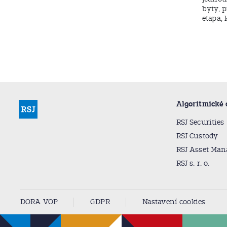
byty, 
etapa, 
Algoritmické
RSJ Securities
RSJ Custody
RSJ Asset Ma
RSJ s. r. o.
DORA VOP
GDPR
Nastavení cookies