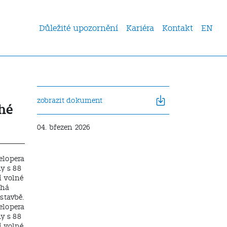
Důležité upozornění
Kariéra
Kontakt
EN
zobrazit dokument
hé
04. březen 2026
elopera
y s 88
í volné
uhá
stavbě.
elopera
y s 88
í volné