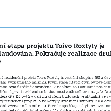
ní etapa projektu Toivo Roztyly je
laudována. Pokračuje realizace dru
e
ný rezidenční projekt Toivo Roztyly investiční skupiny RSJ a dev
sáhl významného milníku. První etapa čítající čtyři bytové dom
kami byla úspěšně dokončena. V nabídce jsou aktuálně posledn
přičemž první rezidenti se budou moci začít stěhovat na jaře. Dr
která čítá 116 bytů v dalších čtyřech budovách, je aktuálně ve vý
ný rezidenční projekt Toivo Roztyly investiční skupiny RSJ a dev
sáhl významného milníku. První etapa čítající čtyři bytové dom
kami byla úspěšně dokončena. V nabídce jsou aktuálně posledn