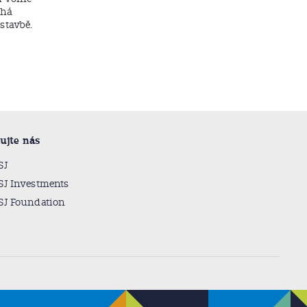
uhá
stavbě.
ujte nás
SJ
SJ Investments
SJ Foundation