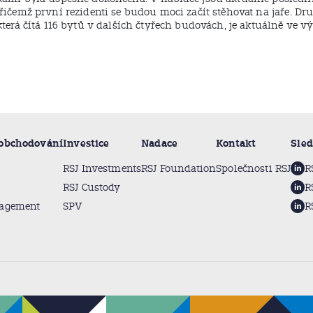
přičemž první rezidenti se budou moci začít stěhovat na jaře. Dr
která čítá 116 bytů v dalších čtyřech budovách, je aktuálně ve vý
 obchodování
Investice
Nadace
Kontakt
Sled
RSJ Investments
RSJ Foundation
Společnosti RSJ
R
RSJ Custody
R
nagement
SPV
R