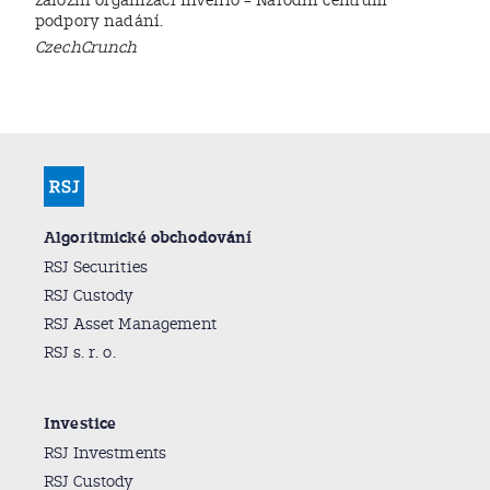
založili organizaci Invenio – Národní centrum
podpory nadání.
CzechCrunch
Algoritmické obchodování
RSJ Securities
RSJ Custody
RSJ Asset Management
RSJ s. r. o.
Investice
RSJ Investments
RSJ Custody